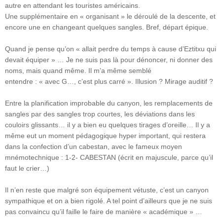
autre en attendant les touristes américains.
Une supplémentaire en « organisant » le déroulé de la descente, et
encore une en changeant quelques sangles. Bref, départ épique.
Quand je pense qu’on « allait perdre du temps à cause d’Eztitxu qui
devait équiper » … Je ne suis pas là pour dénoncer, ni donner des
noms, mais quand même. Il m’a même semblé
entendre : « avec G…, c’est plus carré ». Illusion ? Mirage auditif ?
Entre la planification improbable du canyon, les remplacements de
sangles par des sangles trop courtes, les déviations dans les
couloirs glissants… il y a bien eu quelques tirages d’oreille… Il y a
même eut un moment pédagogique hyper important, qui restera
dans la confection d’un cabestan, avec le fameux moyen
mnémotechnique : 1-2- CABESTAN (écrit en majuscule, parce qu’il
faut le crier…)
Il n’en reste que malgré son équipement vétuste, c’est un canyon
sympathique et on a bien rigolé. A tel point d’ailleurs que je ne suis
pas convaincu qu’il faille le faire de manière « académique » …