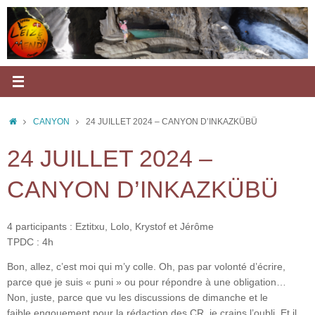
Passer
au
contenu
ACCUEIL
CANYON
24 JUILLET 2024 – CANYON D’INKAZKÜBÜ
24 JUILLET 2024 –
CANYON D’INKAZKÜBÜ
4 participants : Eztitxu, Lolo, Krystof et Jérôme
TPDC : 4h
Bon, allez, c’est moi qui m’y colle. Oh, pas par volonté d’écrire,
parce que je suis « puni » ou pour répondre à une obligation…
Non, juste, parce que vu les discussions de dimanche et le
faible engouement pour la rédaction des CR, je crains l’oubli. Et il