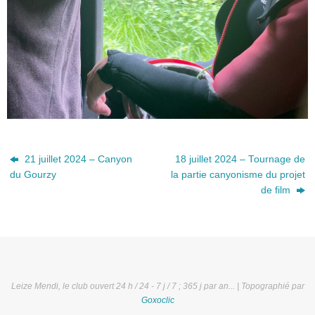
21 juillet 2024 – Canyon
18 juillet 2024 – Tournage de
du Gourzy
la partie canyonisme du projet
de film
Leize Mendi, le club ouvert 24 h / 24 - 7 j / 7 ; 365 j par an... | Topographié par
Goxoclic