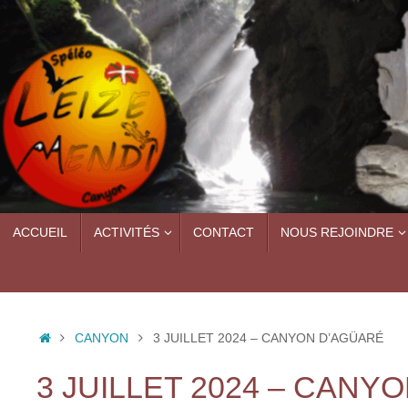
Passer
au
contenu
PASSER
ACCUEIL
ACTIVITÉS
CONTACT
NOUS REJOINDRE
AU
CONTENU
ACCUEIL
CANYON
3 JUILLET 2024 – CANYON D’AGÜARÉ
3 JUILLET 2024 – CANY