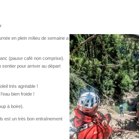
r
urnée en plein milieu de semaine a
franc (pause café non comprise).
sentier pour arriver au départ
eil très agréable !
’eau bien froide !
oup à boire).
ls est un très bon entraînement