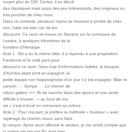
ouvert plus de 150. Certes, il en décrit
des classiques mais aussi des peu intéressants, des originaux ou
très proches de chez nous.
Dans ce contexte, plusieurs ravins se trouvant à portée de chez
moi, l’idée est bien sûr de les
découvrir. Ce ravin se trouve en Navarre sur la commune de
Lesaka, à quelques kilomètres de la
frontière d’Hendaye.
Acte 1 : Bix a eu la même idée, il a répondu à une proposition
Facebook et le voilà parti pour
découvrir ce ravin. Sans trop d’informations lisibles, le bouquin
d’Iturritxa étant écrit en espagnol, la
petite équipe non hispanophobe d’un jour s’y est engagée. Bilan le
canyon …. Sympa …. Le chemin de
retour galère +++ 3h de marche dans des ajoncs et une sente
difficile à trouver : « au bout de ma
vie » s’est-il écrié en retrouvant sa voiture.
Acte 2 : Pour ma part, je préfère la méthode « fouineur » avec
repérage du chemin retour sans faire
le canyon. Après avoir sillonné le secteur, je me rends compte que
la galère décrite par Bix était bien