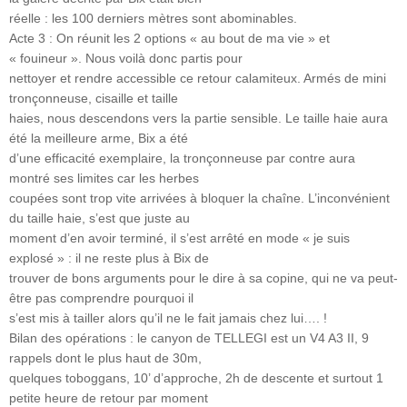
réelle : les 100 derniers mètres sont abominables.
Acte 3 : On réunit les 2 options « au bout de ma vie » et
« fouineur ». Nous voilà donc partis pour
nettoyer et rendre accessible ce retour calamiteux. Armés de mini
tronçonneuse, cisaille et taille
haies, nous descendons vers la partie sensible. Le taille haie aura
été la meilleure arme, Bix a été
d’une efficacité exemplaire, la tronçonneuse par contre aura
montré ses limites car les herbes
coupées sont trop vite arrivées à bloquer la chaîne. L’inconvénient
du taille haie, s’est que juste au
moment d’en avoir terminé, il s’est arrêté en mode « je suis
explosé » : il ne reste plus à Bix de
trouver de bons arguments pour le dire à sa copine, qui ne va peut-
être pas comprendre pourquoi il
s’est mis à tailler alors qu’il ne le fait jamais chez lui…. !
Bilan des opérations : le canyon de TELLEGI est un V4 A3 II, 9
rappels dont le plus haut de 30m,
quelques toboggans, 10’ d’approche, 2h de descente et surtout 1
petite heure de retour par moment