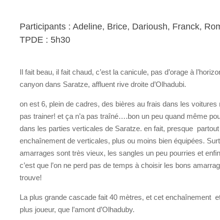
Participants : Adeline, Brice, Darioush, Franck, Ro
TPDE : 5h30
Il fait beau, il fait chaud, c’est la canicule, pas d’orage à l’hor
canyon dans Saratze, affluent rive droite d’Olhadubi.
on est 6, plein de cadres, des bières au frais dans les voitures 
pas trainer! et ça n’a pas traîné….bon un peu quand même pou
dans les parties verticales de Saratze. en fait, presque partou
enchaînement de verticales, plus ou moins bien équipées. Surt
amarrages sont très vieux, les sangles un peu pourries et enfin
c’est que l’on ne perd pas de temps à choisir les bons amarr
trouve!
La plus grande cascade fait 40 mètres, et cet enchaînement et
plus joueur, que l’amont d’Olhaduby.