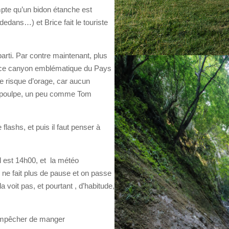
pte qu’un bidon étanche est
dedans…) et Brice fait le touriste
arti. Par contre maintenant, plus
 ce canyon emblématique du Pays
de risque d’orage, car aucun
e poulpe, un peu comme Tom
lashs, et puis il faut penser à
l est 14h00, et la météo
ne fait plus de pause et on passe
 voit pas, et pourtant , d’habitude,
 empêcher de manger