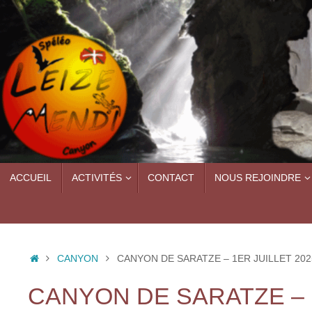
Passer
au
contenu
PASSER
ACCUEIL
ACTIVITÉS
CONTACT
NOUS REJOINDRE
AU
CONTENU
ACCUEIL
CANYON
CANYON DE SARATZE – 1ER JUILLET 202
CANYON DE SARATZE – 1