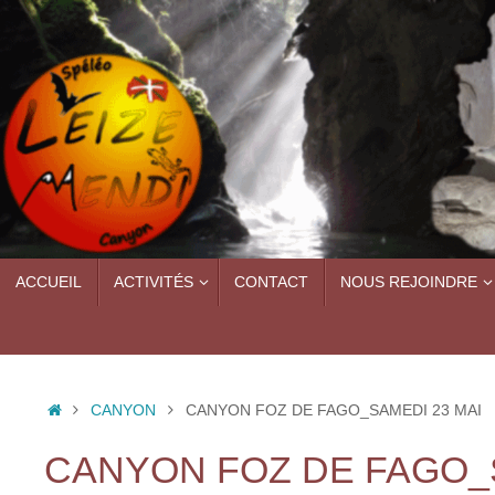
Passer
au
contenu
PASSER
ACCUEIL
ACTIVITÉS
CONTACT
NOUS REJOINDRE
AU
CONTENU
ACCUEIL
CANYON
CANYON FOZ DE FAGO_SAMEDI 23 MAI
CANYON FOZ DE FAGO_S