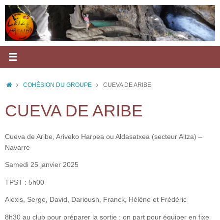
Passer
au
contenu
ACCUEIL
COHÉSION DU GROUPE
CUEVA DE ARIBE
CUEVA DE ARIBE
Cueva de Aribe, Ariveko Harpea ou Aldasatxea (secteur Aitza) –
Navarre
Samedi 25 janvier 2025
TPST : 5h00
Alexis, Serge, David, Darioush, Franck, Hélène et Frédéric
8h30 au club pour préparer la sortie : on part pour équiper en fixe