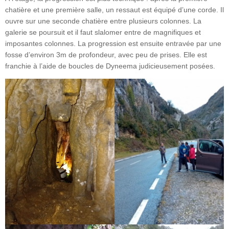
chatière et une première salle, un ressaut est équipé d’une corde. Il
ouvre sur une seconde chatière entre plusieurs colonnes. La
galerie se poursuit et il faut slalomer entre de magnifiques et
imposantes colonnes. La progression est ensuite entravée par une
fosse d’environ 3m de profondeur, avec peu de prises. Elle est
franchie à l’aide de boucles de Dyneema judicieusement posées.