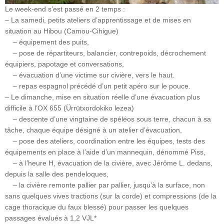
Le week-end s’est passé en 2 temps :
– La samedi, petits ateliers d’apprentissage et de mises en
situation au Hibou (Camou-Cihigue)
– équipement des puits,
– pose de répartiteurs, balancier, contrepoids, décrochement
équipiers, papotage et conversations,
– évacuation d’une victime sur civière, vers le haut.
– repas espagnol précédé d’un petit apéro sur le pouce.
– Le dimanche, mise en situation réelle d’une évacuation plus
difficile à l’OX 655 (Ürrütxordokiko lezea)
– descente d’une vingtaine de spéléos sous terre, chacun à sa
tâche, chaque équipe désigné à un atelier d’évacuation,
– pose des ateliers, coordination entre les équipes, tests des
équipements en place à l’aide d’un mannequin, dénommé Piss,
– à l’heure H, évacuation de la civière, avec Jérôme L. dedans,
depuis la salle des pendeloques,
– la civière remonte pallier par pallier, jusqu’à la surface, non
sans quelques vives tractions (sur la corde) et compressions (de la
cage thoracique du faux blessé) pour passer les quelques
passages évalués à 1,2 VJL*