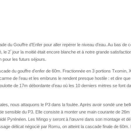
ade du Gouffre d’Enfer pour aller repérer le niveau d’eau. Au bas de ce
°
, le 2
jour la moitié était encore blanche et à notre grande satisfaction 
 pour les futurs séjours.
cascade du gouffre d’enfer de 60m. Fractionnée en 3 portions Txomin, 
acarme de l’eau et les embruns le rendent presque hostile : et dire
oulotte de 17m débordante d’eau où les 10 derniers mètres se font dan
es, nous attaquons le P3 dans la foulée. Après avoir sondé une belle 
 partie sensible du P3. Elle consiste à monter une main courante de 26
uidé Pyrénéen. Les Mingo y seront à l’œuvre dans son montage et d
 passage délicat négocié par Romu, on atteint la cascade finale de 60m