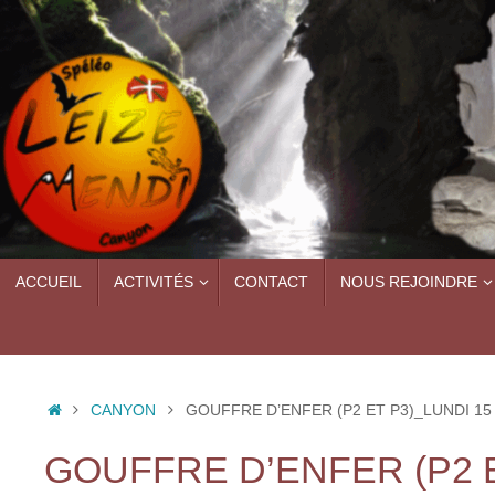
Passer
au
contenu
PASSER
ACCUEIL
ACTIVITÉS
CONTACT
NOUS REJOINDRE
AU
CONTENU
ACCUEIL
CANYON
GOUFFRE D’ENFER (P2 ET P3)_LUNDI 1
GOUFFRE D’ENFER (P2 