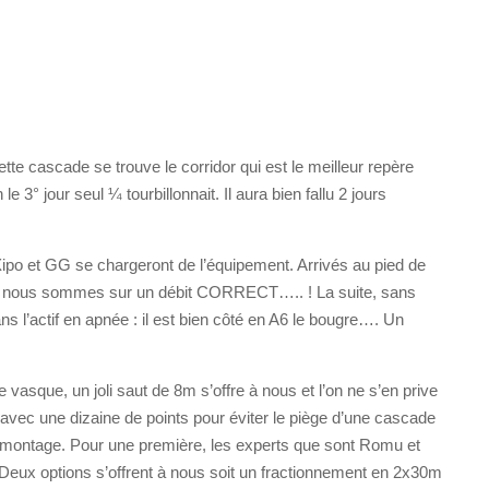
tte cascade se trouve le corridor qui est le meilleur repère
le 3° jour seul ¼ tourbillonnait. Il aura bien fallu 2 jours
Xipo et GG se chargeront de l’équipement. Arrivés au pied de
 que nous sommes sur un débit CORRECT….. ! La suite, sans
s l’actif en apnée : il est bien côté en A6 le bougre…. Un
vasque, un joli saut de 8m s’offre à nous et l’on ne s’en prive
m avec une dizaine de points pour éviter le piège d’une cascade
émontage. Pour une première, les experts que sont Romu et
. Deux options s’offrent à nous soit un fractionnement en 2x30m