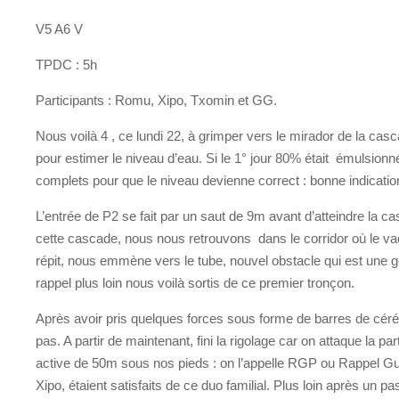
V5 A6 V
TPDC : 5h
Participants : Romu, Xipo, Txomin et GG.
Nous voilà 4 , ce lundi 22, à grimper vers le mirador de la casc
pour estimer le niveau d’eau. Si le 1° jour 80% était émulsionné
complets pour que le niveau devienne correct : bonne indication
L’entrée de P2 se fait par un saut de 9m avant d’atteindre la 
cette cascade, nous nous retrouvons dans le corridor où le v
répit, nous emmène vers le tube, nouvel obstacle qui est une g
rappel plus loin nous voilà sortis de ce premier tronçon.
Après avoir pris quelques forces sous forme de barres de céréal
pas. A partir de maintenant, fini la rigolage car on attaque la
active de 50m sous nos pieds : on l’appelle RGP ou Rappel G
Xipo, étaient satisfaits de ce duo familial. Plus loin après un