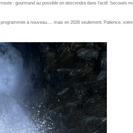
en arrosée : gourmand au possible on descendra dans l’actif. Secoués m
a programmée à nouveau…. mais en 2026 seulement. Patience, votre t