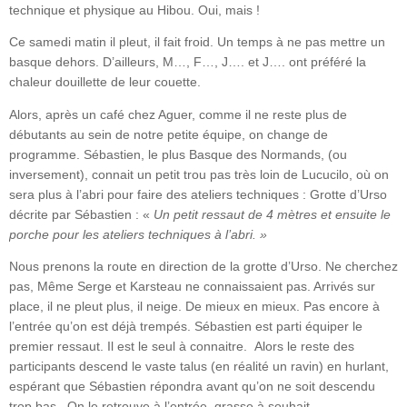
technique et physique au Hibou. Oui, mais !
Ce samedi matin il pleut, il fait froid. Un temps à ne pas mettre un
basque dehors. D’ailleurs, M…, F…, J…. et J…. ont préféré la
chaleur douillette de leur couette.
Alors, après un café chez Aguer, comme il ne reste plus de
débutants au sein de notre petite équipe, on change de
programme. Sébastien, le plus Basque des Normands, (ou
inversement), connait un petit trou pas très loin de Lucucilo, où on
sera plus à l’abri pour faire des ateliers techniques : Grotte d’Urso
décrite par Sébastien : «
Un petit ressaut de 4 mètres et ensuite le
porche pour les ateliers techniques à l’abri. »
Nous prenons la route en direction de la grotte d’Urso. Ne cherchez
pas, Même Serge et Karsteau ne connaissaient pas. Arrivés sur
place, il ne pleut plus, il neige. De mieux en mieux. Pas encore à
l’entrée qu’on est déjà trempés. Sébastien est parti équiper le
premier ressaut. Il est le seul à connaitre. Alors le reste des
participants descend le vaste talus (en réalité un ravin) en hurlant,
espérant que Sébastien répondra avant qu’on ne soit descendu
trop bas. On le retrouve à l’entrée, grasse à souhait.