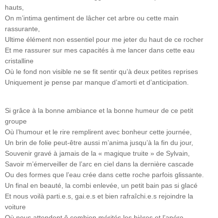
hauts,
On m’intima gentiment de lâcher cet arbre ou cette main
rassurante,
Ultime élément non essentiel pour me jeter du haut de ce rocher
Et me rassurer sur mes capacités à me lancer dans cette eau
cristalline
Où le fond non visible ne se fit sentir qu’à deux petites reprises
Uniquement je pense par manque d’amorti et d’anticipation.
Si grâce à la bonne ambiance et la bonne humeur de ce petit
groupe
Où l’humour et le rire remplirent avec bonheur cette journée,
Un brin de folie peut-être aussi m’anima jusqu’à la fin du jour,
Souvenir gravé à jamais de la « magique truite » de Sylvain,
Savoir m’émerveiller de l’arc en ciel dans la dernière cascade
Ou des formes que l’eau crée dans cette roche parfois glissante.
Un final en beauté, la combi enlevée, un petit bain pas si glacé
Et nous voilà parti.e.s, gai.e.s et bien rafraîchi.e.s rejoindre la
voiture
Où nous attendent ô combien mérités les bières et l’apéro