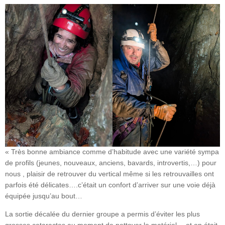
« Très bonne ambiance comme d’habitude avec une variété sympa
de profils (jeunes, nouveaux, anciens, bavards, introvertis,…) pour
nous , plaisir de retrouver du vertical même si les retrouvailles ont
parfois été délicates….c’était un confort d’arriver sur une voie déjà
équipée jusqu’au bout…
La sortie décalée du dernier groupe a permis d’éviter les plus