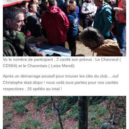
Vu le nombre de participant ; 2 cavité son prévus : Le Chevreuil (
CDS64) et le Charentais ( Leize Mendi)
Après un démarrage poussif pour trouver les clés du club….ouf
Christophe était dispo ! nous voilà tous parties pour nos cavités
respectives : 16 spéléo au total !