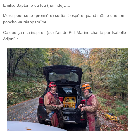
Emilie, Baptème du feu (humide)…..
Merci pour cette (première) sortie. J’espère quand même que ton
poncho va réapparaître
Ce que ça m’a inspiré ! (sur l’air de Pull Marine chanté par Isabelle
Adjani) :