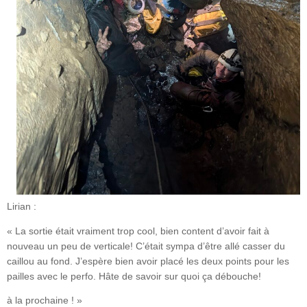
Lirian :
« La sortie était vraiment trop cool, bien content d’avoir fait à
nouveau un peu de verticale! C’était sympa d’être allé casser du
caillou au fond. J’espère bien avoir placé les deux points pour les
pailles avec le perfo. Hâte de savoir sur quoi ça débouche!
à la prochaine ! »