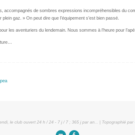
ents, accompagnés de sombres expressions incompréhensibles du co
er plein gaz. » On peut dire que l’équipement s’est bien passé.
pour les aventuriers du lendemain. Nous sommes à l’heure pour l’apé
oiture…
rpea
ndi, le club ouvert 24 h / 24 - 7 j / 7 ; 365 j par an... | Topographié par