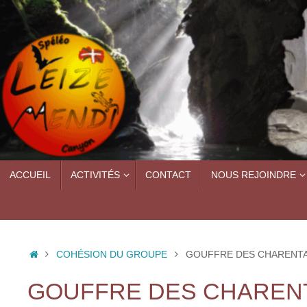
Passer
au
contenu
PASSER
ACCUEIL
ACTIVITÉS
CONTACT
NOUS REJOINDRE
AU
CONTENU
ACCUEIL
COHÉSION DU GROUPE
GOUFFRE DES CHARENTAIS
GOUFFRE DES CHARENTA