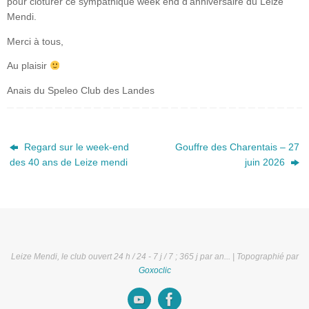
pour clôturer ce sympathique week end d’anniversaire du Leize
Mendi.
Merci à tous,
Au plaisir
Anais du Speleo Club des Landes
Regard sur le week-end
Gouffre des Charentais – 27
des 40 ans de Leize mendi
juin 2026
Leize Mendi, le club ouvert 24 h / 24 - 7 j / 7 ; 365 j par an... | Topographié par
Goxoclic