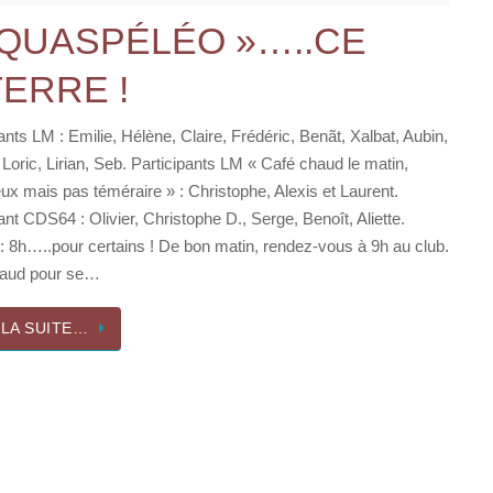
AQUASPÉLÉO »…..CE
TERRE !
ants LM : Emilie, Hélène, Claire, Frédéric, Benãt, Xalbat, Aubin,
Loric, Lirian, Seb. Participants LM « Café chaud le matin,
ux mais pas téméraire » : Christophe, Alexis et Laurent.
ant CDS64 : Olivier, Christophe D., Serge, Benoît, Aliette.
 8h…..pour certains ! De bon matin, rendez-vous à 9h au club.
haud pour se…
 LA SUITE…