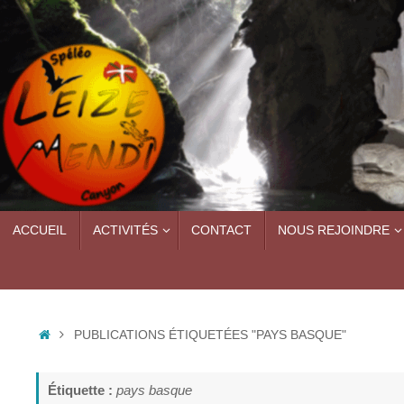
Passer
au
contenu
PASSER
ACCUEIL
ACTIVITÉS
CONTACT
NOUS REJOINDRE
AU
CONTENU
ACCUEIL
PUBLICATIONS ÉTIQUETÉES "PAYS BASQUE"
Étiquette :
pays basque