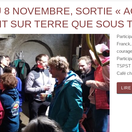
 8 NOVEMBRE, SORTIE « 
ANT SUR TERRE QUE SOUS 
Particip
Franck, 
courage
Particip
TSPST :
Café c
LIRE